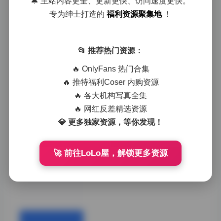
🔔 主站内容更全、更新更快、访问速度更快。
解。她的作品往往
给人一种温暖舒适
专为绅士打造的
福利资源聚集地
！
的感觉，仿佛能透
过照片感受到当时
的环境温度和空气
📂 推荐热门资源：
流动。这种氛围的
营造离不开她对细
🔥 OnlyFans 热门合集
节的极致追求，从
服装搭配到背景选
🔥 推特福利Coser 内购资源
择，从道具使用到
🔥 各大机构写真全集
色彩搭配，每一个
🔥 网红反差精选资源
环节都经过精心设
计，最终呈现出和
💎 更多独家资源，等你发现！
谐统一的视觉效
果。
博主本人的气质也
🚀 前往LoLo屋，解锁更多资源
是其作品的一大亮
点。从照片中可以
看出，她拥有一种
清新自然又不失优
雅的气质，既能驾
驭甜美可爱的风
格，也能展现成熟