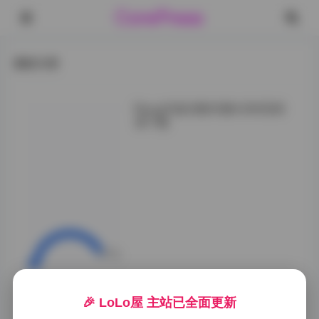
CorePress
最新文章
Reng写真合集60套4.69GB资
源下载
在光影游走的拍摄
现场，Reng展现
出惊人的风格兼容
性。当宽檐草帽的
阴影斜斜掠过她的
锁骨，棉麻长裙与
冲绳海岸线的组合
瞬间激活了「无重
力少女」主题的治
愈力；转眼切换至
🎉 LoLo屋 主站已全面更新
涩谷街头场景，