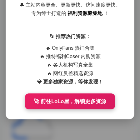
oversize牛仔外套
🔔 主站内容更全、更新更快、访问速度更快。
与霓虹灯牌构成的
赛博朋克构图中，
专为绅士打造的
福利资源聚集地
！
她又化身眼神犀利
的都市漫游者。这
种在甜美与冷感间
📂 推荐热门资源：
的自如切换，使每
套作品都像开启不
🔥 OnlyFans 热门合集
同次元的密钥。
2026-02-02
0
🔥 推特福利Coser 内购资源
🔥 各大机构写真全集
Reng @idtnothinglose 写真合
🔥 网红反差精选资源
集下载[60套][4.69GB]
💎 更多独家资源，等你发现！
在图片质量方面，
🚀 前往LoLo屋，解锁更多资源
4.69GB的容量确
实提供了相当丰富
的视觉内容。每一
张照片的构图都经
过精心设计，光影
处理恰到好处，既