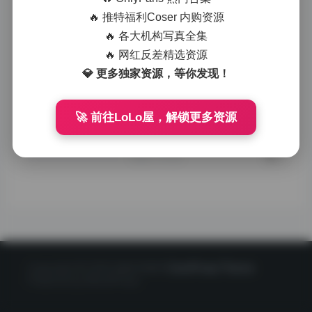
置，都体现了摄影
师和团队的用心。
🔥 推特福利Coser 内购资源
无论是自然光下的
🔥 各大机构写真全集
户外拍摄，还是棚
🔥 网红反差精选资源
内的专业布光，都
展现了模特"如
💎 更多独家资源，等你发现！
歌"的多样魅力。这
种多样化的风格不
仅适合不同审美需
🚀 前往LoLo屋，解锁更多资源
求的观众，也为摄
影爱好者提供了丰
富的参考素材。
2025-10-05
0
Copyright © 2020 星映写真网
CorePress Theme
Powered by WordPress