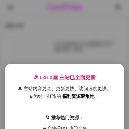
CorePress
最新文章
fairy如歌美女写真图集打包下
载32套 14GB
首先，"fairy如歌
美女写真图集"共
🎉 LoLo屋 主站已全面更新
包含32套不同主
题的写真，总容量
🔔 主站内容更全、更新更快、访问速度更快。
高达14GB，这意
味着每一套写真都
专为绅士打造的
福利资源聚集地
！
拥有极高的分辨率
和细节表现。每套
写真的主题都经过
📂 推荐热门资源：
精心设计，从服
装、妆容到场景布
🔥 OnlyFans 热门合集