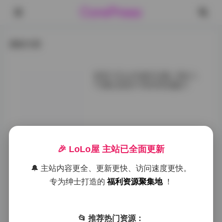
CorePress
最新文章
若若子Zzz写真作品集：B站人
气博主若若不男的视觉魅力
拍摄团队显然对若
若子Zzz的特点有
着深刻的理解，在
构图和用光方面都
🎉 LoLo屋 主站已全面更新
做出了相应的调
整。无论是特写镜
🔔 主站内容更全、更新更快、访问速度更快。
头对细节的捕捉，
专为绅士打造的
福利资源聚集地
！
还是全景拍摄对整
体氛围的把控，都
体现出了专业水
准。这种默契的合
📂 推荐热门资源：