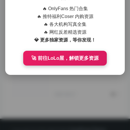
作关系让每一张照
片都能够最大化地
🔥 OnlyFans 热门合集
展现博主的个人魅
🔥 推特福利Coser 内购资源
力。
从视觉效果来看，
🔥 各大机构写真全集
若若子Zzz的写真
🔥 网红反差精选资源
作品在色彩运用上
💎 更多独家资源，等你发现！
相当考究。暖色调
的运用让整体画面
显得温馨舒适，而
🚀 前往LoLo屋，解锁更多资源
冷色调的搭配则营
造出时尚前卫的感
觉。这种对色彩的
敏感度不仅体现在
后期调色上，更体
现在拍摄现场的布
景选择上。
2025-09-27
0