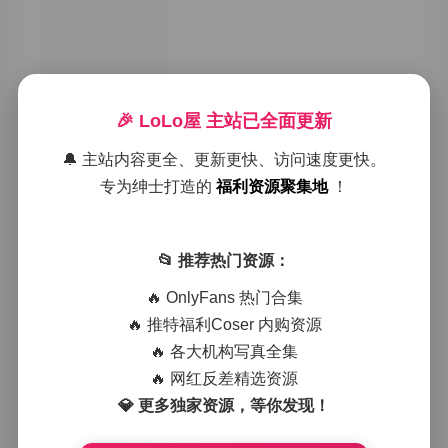
的对话，只有镜头
和被摄者在交换眼
神。她的眼神时而
澄澈如水，时而带
着一点若有所思的
淡淡忧伤，这种变
🎉 LoLo屋 主站已全面更新
化让画面层次更丰
富。
2026-04-17
0
🔔 主站内容更全、更新更快、访问速度更快。
专为绅士打造的
福利资源聚集地
！
国模曜依20190317无水印私
拍521P原图合集
📂 推荐热门资源：
氛围在场景转换中
🔥 OnlyFans 热门合集
悄然流动。第二组
🔥 推特福利Coser 内购资源
画面移至客厅，她
换上了深灰色的">
🔥 各大机构写真全集
2026-04-07
0
🔥 网红反差精选资源
💎 更多独家资源，等你发现！
国模曜依私拍套图无水印原版