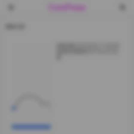
CorePress
最新文章
国模 曜依 2019.03.17 无水印
原版私拍套图521P 8.31G 全
套
拍摄过程中，我特
别注意捕捉她呼吸
时胸前的微微起
伏，那种细腻的肌
理在无水印的原图
里表现得尤为真
实。每一次快门落
下，都伴随着轻微
的快门声和她轻笑
的回声，现场的氛
围就像是一场私密