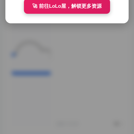
🚀 前往LoLo屋，解锁更多资源
从专业角度来看，
这组套图的构图和
色彩处理也相当出
色。摄影师巧妙地
运用了不同的拍摄
角度和景别变化，
让521张图片呈现
出丰富的视觉多样
性。有些采用特写
镜头突出模特的面
部特征，有些则通
过全景展现整体造
型的完整度。在色
彩方面，既有饱和
度较高的明亮色
调，也有低调柔和
的中性色系，这种
多样性让整组作品
更具观赏价值。
2025-10-04
0