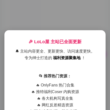
通过雨幕的天然滤
镜，营造出一种超
现实的浪漫氛围。
这类构图不仅延续
了其“雨艺术写
真”系列的基调，
更通过动态雨滴捕
捉，赋予静态画面
🎉 LoLo屋 主站已全面更新
轻盈的生命力。
1小时前
0
🔔 主站内容更全、更新更快、访问速度更快。
专为绅士打造的
福利资源聚集地
！
铁手叫兽高清写真摄影作品合
集：全11期精选图集23GB
📂 推荐热门资源：
在视觉语言上，这
位摄影师巧妙地运
🔥 OnlyFans 热门合集
用了金属质感与柔
🔥 推特福利Coser 内购资源
和肉体的对比，通
过"铁手"的意象设
🔥 各大机构写真全集
计，赋予作品以科
🔥 网红反差精选资源
技感与原始力量的