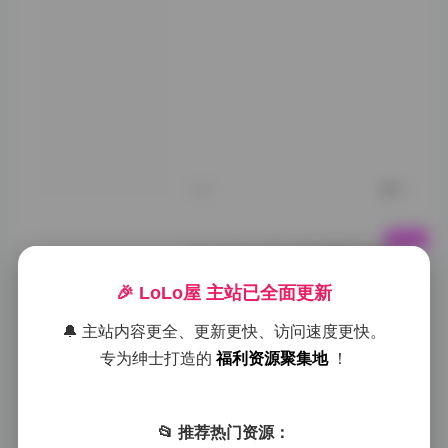
辨率拍摄，压缩处
理得当，在保持清
晰度同时，文件大
小控制在合理的范
围内。116GB的容
量意味着用户可以
一次性获取大量资
源，而不会因为单
次下载而耗费太多
时间。
今天
0
YeonWoo美女写真图集合集打
包下载 – 57套 137GB 高清资
🎉 LoLo屋 主站已全面更新
源一键获取
🔔 主站内容更全、更新更快、访问速度更快。
YeonWoo的作品
往往以日常生活为
专为绅士打造的
福利资源聚集地
！
背景，却在细节上
注入了浓厚的艺术
氛围。她善于利用
📂 推荐热门资源：
自然光线，将人物