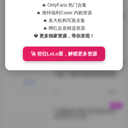
">
今天
0
🔥 OnlyFans 热门合集
🔥 推特福利Coser 内购资源
🔥 各大机构写真全集
织梦映像美女写真合集精选
173套高清图集下载 683GB资
🔥 网红反差精选资源
源合集
💎 更多独家资源，等你发现！
**合集规模与质量
的平衡**
今天
0
🚀 前往LoLo屋，解锁更多资源
Peachmilky写真套图合集打包
下载：77套24GB资源免费获取
">
今天
0
51酱最新23套写真合集高清资
源6GB打包下载