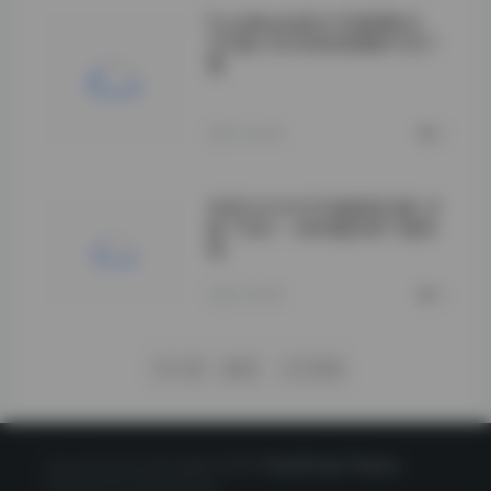
PureMedia美女写真图集合
253套162GB高清图集打包下
载
**资源规模与质量
双重保障**
2026-08-08
0
李若汐无水印写真套图合集（6
套·7GB）—高质量高清下载体
验
">
2026-08-08
0
下一页
尾页
1/1428
Copyright © 2020 星映写真网
CorePress Theme
Powered by WordPress