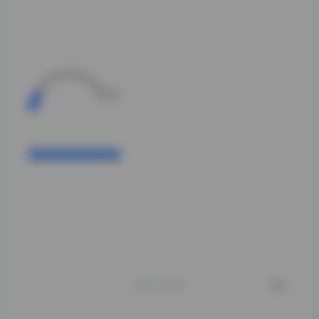
风格开始出现明显
分化。有几套尝试
了复古胶片质感，
配合高饱和度色
调，搭配格纹西
装、复古裙装，呈
现出九十年代韩剧
女主的既视感。也
有几套走向了更具
张力的概念向创
作，比如利用霓虹
灯光、城市夜景作
为背景，服装剪裁
更利落，眼神表达
也更有穿透力。这
种转变不是突兀
的，而是循序渐
进，能看出创作者
在不断探索自己的
表达边界。
2026-08-08
0