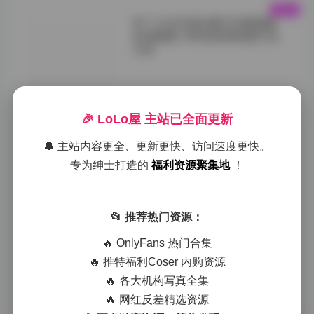
布丁大法写真合集235套图集
资源整理 78GB高清美图打包
分享
存储建议：机械硬
盘冷备为主，固态
热备常看套图。
🎉 LoLo屋 主站已全面更新
按"精选/备选/素
材"三级分级管
🔔 主站内容更全、更新更快、访问速度更快。
理，精选级约30
套留在移动固态随
专为绅士打造的
福利资源聚集地
！
时调阅，备选级
80套存机械硬盘
按需调取，其余归
📂 推荐热门资源：
类为素材库供局部
引用。配合图床同
🔥 OnlyFans 热门合集
步建立云端预览
库，手机端也能随
🔥 推特福利Coser 内购资源
时翻阅封面挑选目
🔥 各大机构写真全集
标套图。
今天
0
🔥 网红反差精选资源