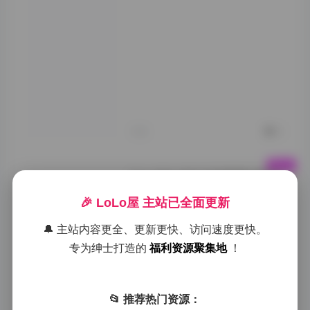
辨率拍摄，压缩处
理得当，在保持清
晰度同时，文件大
小控制在合理的范
围内。116GB的容
量意味着用户可以
一次性获取大量资
源，而不会因为单
次下载而耗费太多
时间。
今天
0
YeonWoo美女写真图集合集打
包下载 – 57套 137GB 高清资
🎉 LoLo屋 主站已全面更新
源一键获取
🔔 主站内容更全、更新更快、访问速度更快。
YeonWoo的作品
往往以日常生活为
专为绅士打造的
福利资源聚集地
！
背景，却在细节上
注入了浓厚的艺术
氛围。她善于利用
📂 推荐热门资源：
自然光线，将人物